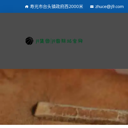
寿光市台头镇政府西2000米
zhuce@j9.com