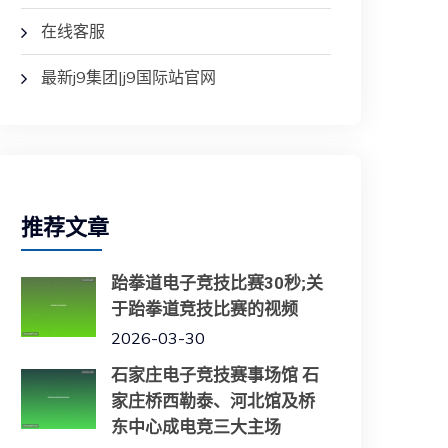
在线客服
最新j9集团|j9国际站官网
推荐文章
跆拳道电子竞技比赛30秒;关
于跆拳道竞技比赛的视频
2026-03-30
石家庄电子竞技赛事场馆 石
家庄桥西勒泰、河北馆及桥
东中心成电竞三大主场