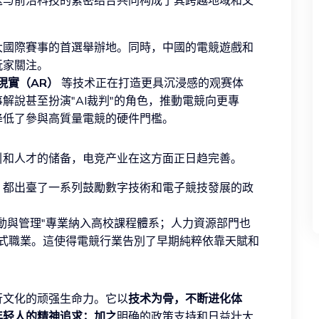
这与前沿科技的紧密结合共同构成了其跨越地域和文
大國際賽事的首選舉辦地。同時，中國的電競遊戲和
玩家關注。
現實（AR）
等技术正在打造更具沉浸感的观赛体
解說甚至扮演"AI裁判"的角色，推動電競向更專
降低了參與高質量電競的硬件門檻。
引和人才的储备，电竞产业在这方面正日趋完善。
，都出臺了一系列鼓勵數字技術和電子競技發展的政
動與管理"專業納入高校課程體系；人力資源部門也
爲正式職業。這使得電競行業告別了早期純粹依靠天賦和
。
行文化的顽强生命力。它以
技术为骨，不断进化体
年轻人的精神追求；加之
明确的政策支持和日益壮大