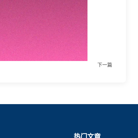
下一篇
热门文章