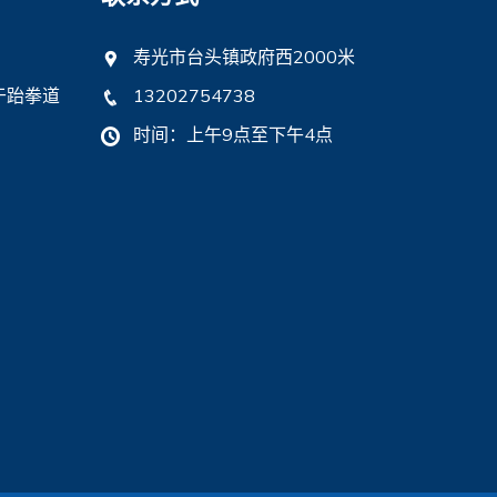
寿光市台头镇政府西2000米
于跆拳道
13202754738
时间：上午9点至下午4点