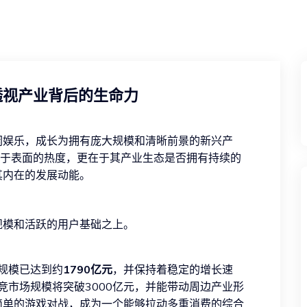
透视产业背后的生命力
闲娱乐，成长为拥有庞大规模和清晰前景的新兴产
决于表面的热度，更在于其产业生态是否拥有持续的
其内在的发展动能。
规模和活跃的用户基础之上。
场规模已达到约
1790亿元
，并保持着稳定的增长速
竞市场规模将突破3000亿元，并能带动周边产业形
简单的游戏对战，成为一个能够拉动多重消费的综合