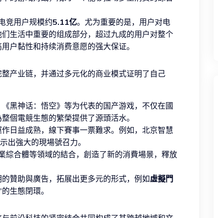
国电竞用户规模约
5.11亿
。尤为重要的是，用户对电
他们生活中重要的组成部分，超过九成的用户对整个
高用户黏性和持续消费意愿的强大保证。
完整产业链，并通过多元化的商业模式证明了自己
》《黑神话：悟空》等为代表的国产游戏，不仅在國
為整個電競生態的繁榮提供了源頭活水。
運作日益成熟，線下賽事一票難求。例如，北京智慧
顯示出強大的現場號召力。
業綜合體等領域的結合，創造了新的消費場景，釋放
期的贊助與廣告，拓展出更多元的形式，例如
虛擬門
"的生態閉環。