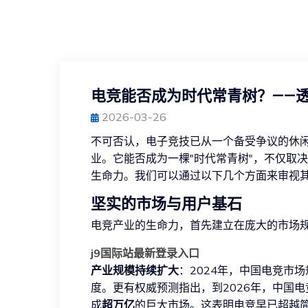
电竞能否成为时代常青树？——
2026-03-26
不可否认，电子竞技已从一个备受争议的休
业。它能否成为一棵"时代常青树"，不仅取
生命力。我们可以通过以下几个方面来审视
坚实的市场与用户基石
电竞产业的生命力，首先建立在庞大的市场
j9国际站最新登录入口
产业规模持续扩大
：2024年，中国电竞市
度。更有权威预测指出，到2026年，中国电
成
超万亿
的巨大市场。这表明电竞早已超越