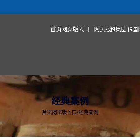
首页网页版入口
网页版j9集团|j9
经典案例
首页网页版入口
/
经典案例